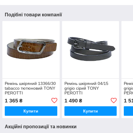
Подібні товари компанії
Ремінь шкіряний 13366/30
Ремінь шкіряний 04/15
Ремі
tabacco тютюновий TONY
grigio сірий TONY
grig
PEROTTI
PEROTTI
PER
1 365
1 490
1 5
₴
₴
Купити
Купити
Акційні пропозиції та новинки