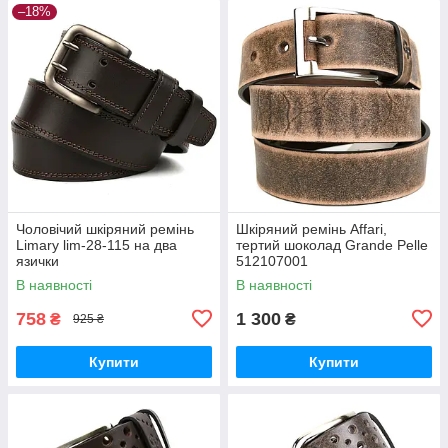
–18%
Чоловічий шкіряний ремінь
Шкіряний ремінь Affari,
Limary lim-28-115 на два
тертий шоколад Grande Pelle
язички
512107001
В наявності
В наявності
758
1 300
₴
₴
925 ₴
Купити
Купити