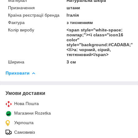
Матеріал
Натуральна шкіра
Призначення
штани
Країна реєстрації бренда
Італія
Фактура
з тисненням
Колір виробу
<span style="white-space:
nowrap;"><i class="icon16
color"
style="background:#CADABA;">
</i>а: чорний, сірий,
тютюновий</span>
Ширина
3 см
Приховати
Умови доставки
Нова Пошта
Магазини Rozetka
Укрпошта
Самовивіз