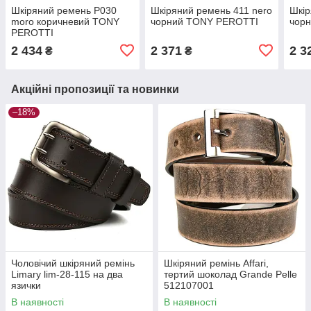
Шкіряний ремень P030
Шкіряний ремень 411 nero
Шкір
moro коричневий TONY
чорний TONY PEROTTI
чор
PEROTTI
2 434
2 371
2 3
₴
₴
Акційні пропозиції та новинки
–18%
Чоловічий шкіряний ремінь
Шкіряний ремінь Affari,
Limary lim-28-115 на два
тертий шоколад Grande Pelle
язички
512107001
В наявності
В наявності