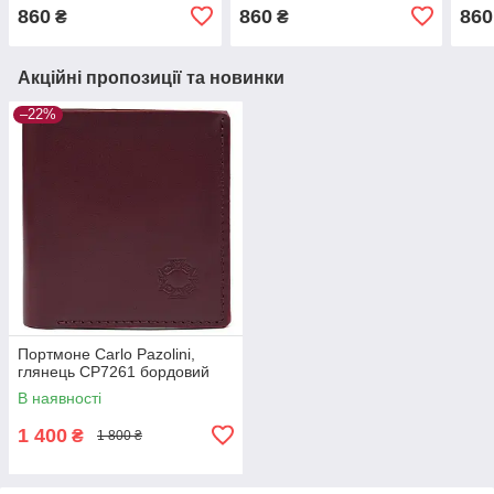
нитк
860
860
860
₴
₴
Акційні пропозиції та новинки
–22%
Портмоне Carlo Pazolini,
глянець CP7261 бордовий
В наявності
1 400
₴
1 800 ₴