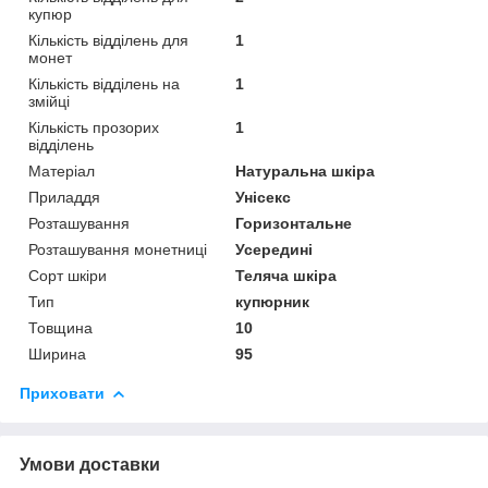
купюр
Кількість відділень для
1
монет
Кількість відділень на
1
змійці
Кількість прозорих
1
відділень
Матеріал
Натуральна шкіра
Приладдя
Унісекс
Розташування
Горизонтальне
Розташування монетниці
Усередині
Сорт шкіри
Теляча шкіра
Тип
купюрник
Товщина
10
Ширина
95
Приховати
Умови доставки