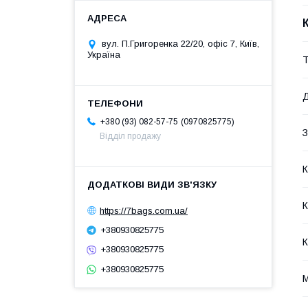
вул. П.Григоренка 22/20, офіс 7, Київ,
Україна
Т
Д
0970825775
+380 (93) 082-57-75
З
Відділ продажу
К
К
https://7bags.com.ua/
+380930825775
К
+380930825775
+380930825775
М