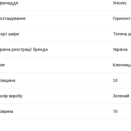
Приладдя
Унісекс
озташування
Горизонт
орт шкіри
Теляча ш
раїна реєстрації бренда
Україна
ип
Ключниц
Товщина
10
олір виробу
Зелений
Ширина
70