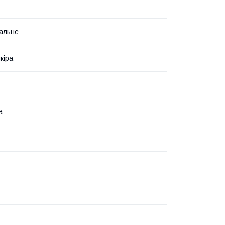
альне
кіра
а