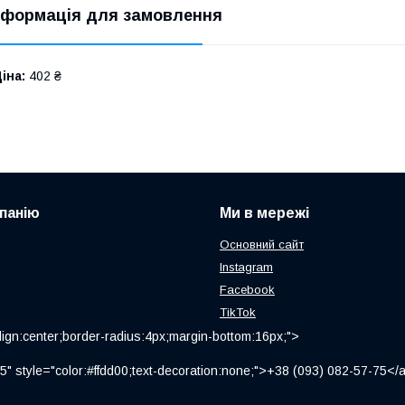
нформація для замовлення
іна:
402 ₴
панію
Ми в мережі
Основний сайт
Instagram
Facebook
TikTok
ign:center;border-radius:4px;margin-bottom:16px;">
" style="color:#ffdd00;text-decoration:none;">+38 (093) 082-57-75