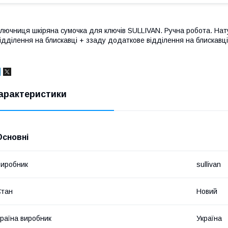
лючниця шкіряна сумочка для ключів SULLIVAN. Ручна робота. Нат
ідділення на блискавці + ззаду додаткове відділення на блискавці. 
арактеристики
Основні
иробник
sullivan
Стан
Новий
раїна виробник
Україна