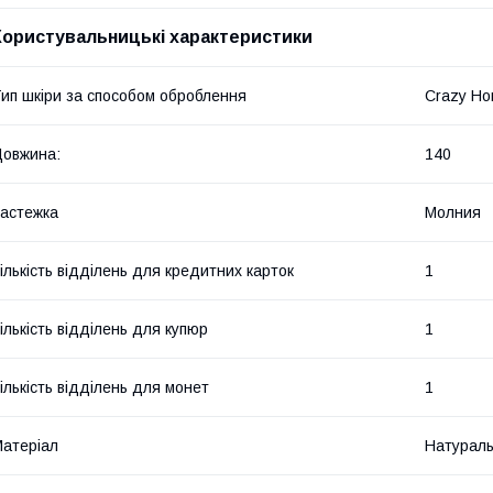
Користувальницькі характеристики
ип шкіри за способом оброблення
Crazy Ho
овжина:
140
астежка
Молния
ількість відділень для кредитних карток
1
ількість відділень для купюр
1
ількість відділень для монет
1
атеріал
Натураль