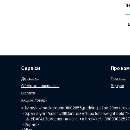
І
Ц
Сервіси
Про ком
Доставка
Про нас
Обмін та повернення
Відгуки
Оплата
Акційні товари
<div style="background:#002855;padding:12px 20px;text-al
<span style="color:#ffffff;font-size:16px;font-weight:bold;">
⚠️ УВАГА! Замовлення по т. <a href="tel:+380930825775
</span>
</div>