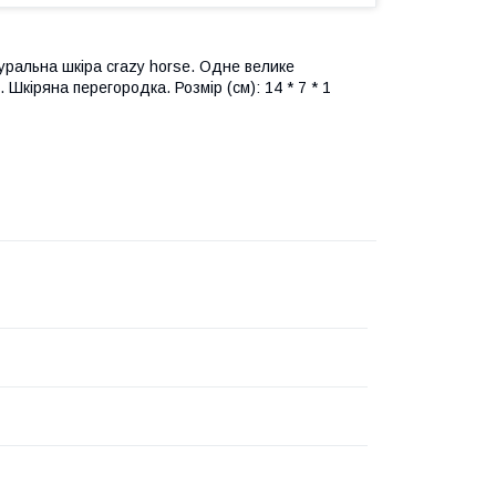
уральна шкіра crazy horse. Одне велике
Шкіряна перегородка. Розмір (см): 14 * 7 * 1