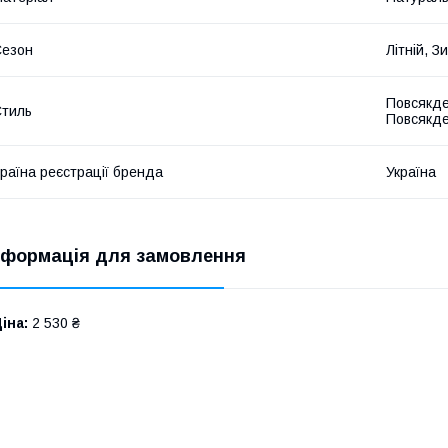
Сезон
Літній, 
Повсякде
тиль
Повсякде
раїна реєстрації бренда
Україна
нформація для замовлення
іна:
2 530 ₴