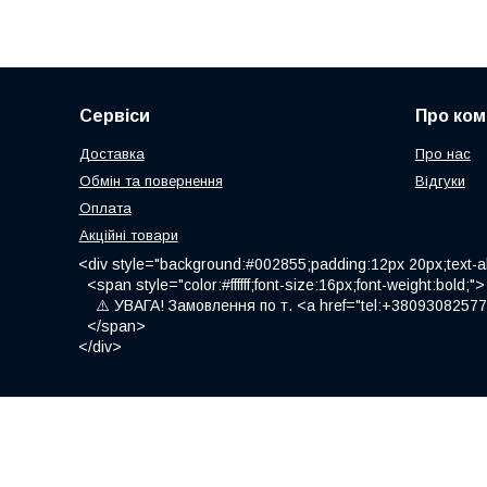
Сервіси
Про ком
Доставка
Про нас
Обмін та повернення
Відгуки
Оплата
Акційні товари
<div style="background:#002855;padding:12px 20px;text-al
<span style="color:#ffffff;font-size:16px;font-weight:bold;">
⚠️ УВАГА! Замовлення по т. <a href="tel:+380930825775
</span>
</div>