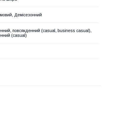
Зимовий, Демісезонний
нний, повсякденний (casual, business casual),
нний (casual)