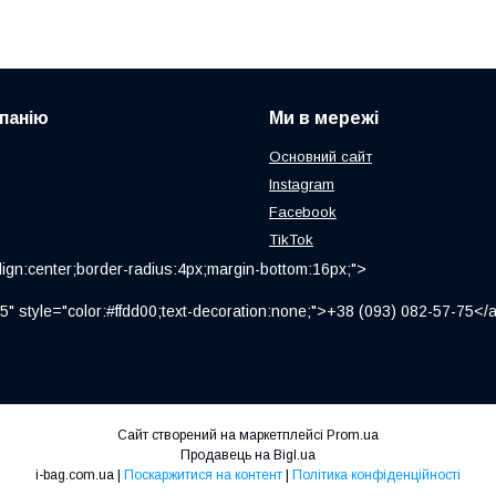
панію
Ми в мережі
Основний сайт
Instagram
Facebook
TikTok
ign:center;border-radius:4px;margin-bottom:16px;">
" style="color:#ffdd00;text-decoration:none;">+38 (093) 082-57-75
Сайт створений на маркетплейсі
Prom.ua
Продавець на Bigl.ua
i-bag.com.ua |
Поскаржитися на контент
|
Політика конфіденційності