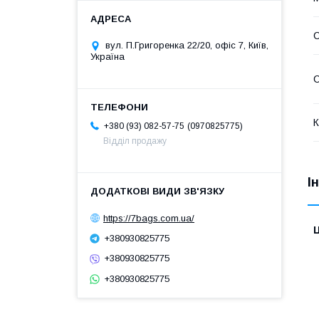
вул. П.Григоренка 22/20, офіс 7, Київ,
Україна
С
К
0970825775
+380 (93) 082-57-75
Відділ продажу
І
https://7bags.com.ua/
Ц
+380930825775
+380930825775
+380930825775