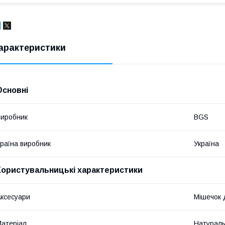
арактеристики
Основні
иробник
BGS
раїна виробник
Україна
Користувальницькі характеристики
ксесуари
Мішечок 
атеріал
Натураль