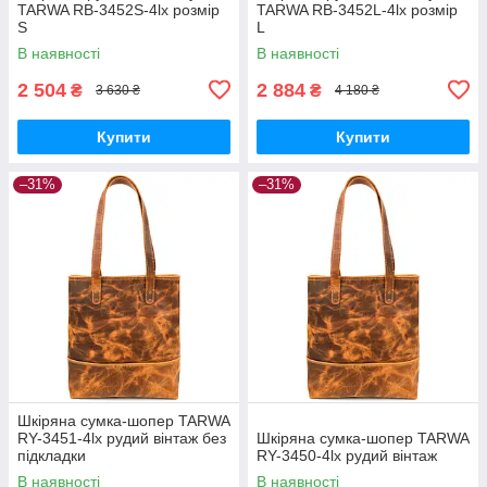
TARWA RB-3452S-4lx розмір
TARWA RB-3452L-4lx розмір
S
L
В наявності
В наявності
2 504
2 884
₴
₴
3 630 ₴
4 180 ₴
Купити
Купити
–31%
–31%
Шкіряна сумка-шопер TARWA
RY-3451-4lx рудий вінтаж без
Шкіряна сумка-шопер TARWA
підкладки
RY-3450-4lx рудий вінтаж
В наявності
В наявності