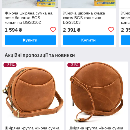
Жіноча шкіряна сумка на
Жіноча шкіряна сумка
Жіно
пояс бананка BGS
клатч BGS коньячна
чере
коньячна BGS3102
BGS3103
кон
1 594
2 391
2 3
₴
₴
Купити
Купити
Акційні пропозиції та новинки
–31%
–31%
Шкіряна кругла жіноча сумка
Шкіряна кругла жіноча сумка