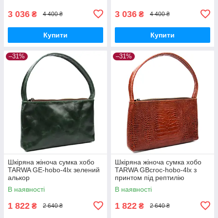
3 036
3 036
₴
₴
4 400 ₴
4 400 ₴
Купити
Купити
–31%
–31%
Шкіряна жіноча сумка хобо
Шкіряна жіноча сумка хобо
TARWA GE-hobo-4lx зелений
TARWA GBcroc-hobo-4lx з
алькор
принтом під рептилію
В наявності
В наявності
1 822
1 822
₴
₴
2 640 ₴
2 640 ₴