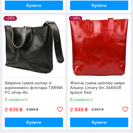
Купити
Купити
–24%
–18%
Шкіряна сумка-шопер із
Жіноча сумка шоппер шкіра
коричневого флотара TARWA
Алькор Limary lim-3440GR
FC-shop-4lx
lipstick Red
В наявності
В наявності
2 939
2 949
₴
₴
3 850 ₴
3 597 ₴
Купити
Купити