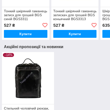
Тонкий шкіряний гаманець
Тонкий шкіряний гаманець
Шкір
затиск для грошей BGS
затискач для грошей BGS
грош
синій BGS3311
коньячний BGS3313
BGS 
кон
527
527
635
₴
₴
Купити
Купити
Акційні пропозиції та новинки
–14%
Стильний чоловічий рюкзак,