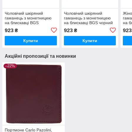
Чоловічий шкіряний
Чоловічий шкіряний
Жіно
гаманець з монетницею
гаманець з монетницею
гама
на блискавці BGS
на блискавці BGS чорний
на б
коньячний BGS3131
BGS3132
чер
923
923
923
₴
₴
Купити
Купити
Акційні пропозиції та новинки
–22%
Портмоне Carlo Pazolini,