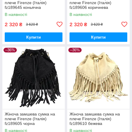
плече Firenze (Італія)
плече Firenze (Італія)
fz189645 коньячна
fz189606 коричнева
В наявності
В наявності
2 320
2 320
₴
₴
3 620 ₴
3 620 ₴
Купити
Купити
–36%
–36%
Жіноча замшева сумка на
Жіноча замшева сумка на
плече Firenze (Італія)
плече Firenze (Італія)
fz189605 чорна
fz189610 бежева
В наявності
В наявності