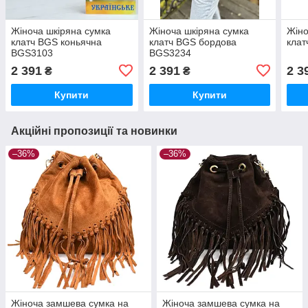
Жіноча шкіряна сумка
Жіноча шкіряна сумка
Жіно
клатч BGS коньячна
клатч BGS бордова
клат
BGS3103
BGS3234
2 391
2 391
2 3
₴
₴
Купити
Купити
Акційні пропозиції та новинки
–36%
–36%
Жіноча замшева сумка на
Жіноча замшева сумка на