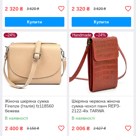
2 320
2 320
₴
₴
3 620 ₴
3 620 ₴
Купити
Купити
–24%
Handmade
–24%
Жіноча шкіряна сумка
Шкіряна червона жіноча
Firenze (Італія) fz118560
сумка-чохол панч REP3-
бежева
2122-4lx TARWA
В наявності
В наявності
2 400
2 006
₴
₴
3 150 ₴
2 627 ₴