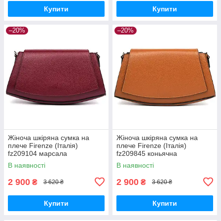
Купити
Купити
–20%
–20%
Жіноча шкіряна сумка на
Жіноча шкіряна сумка на
плече Firenze (Італія)
плече Firenze (Італія)
fz209104 марсала
fz209845 коньячна
В наявності
В наявності
2 900
2 900
₴
₴
3 620 ₴
3 620 ₴
Купити
Купити