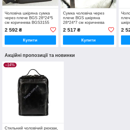
Чоловіча шкіряна сумка
Сумка чоловіча через
Чоло
через плече BGS 28*24*5
плече BGS шкіряна
плеч
см коричнева BGS3155
28*24*7 см коричнева
шкір
BGS3209
BGS
2 592
2 517
2 5
₴
₴
Купити
Купити
Акційні пропозиції та новинки
–14%
Стильний чоловічий рюкзак,