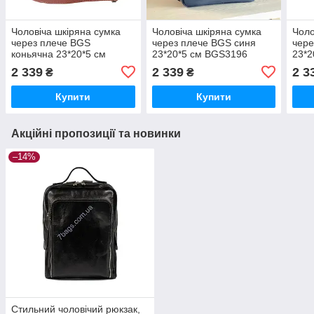
Чоловіча шкіряна сумка
Чоловіча шкіряна сумка
Чоло
через плече BGS
через плече BGS синя
чере
коньячна 23*20*5 см
23*20*5 см BGS3196
23*2
BGS3160
2 339
2 339
2 3
₴
₴
Купити
Купити
Акційні пропозиції та новинки
–14%
Стильний чоловічий рюкзак,