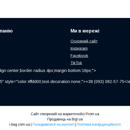
панію
Ми в мережі
Основний сайт
Instagram
Facebook
TikTok
ign:center;border-radius:4px;margin-bottom:16px;">
" style="color:#ffdd00;text-decoration:none;">+38 (093) 082-57-75
Сайт створений на маркетплейсі
Prom.ua
Продавець на Bigl.ua
i-bag.com.ua |
Поскаржитися на контент
|
Політика конфіденційності