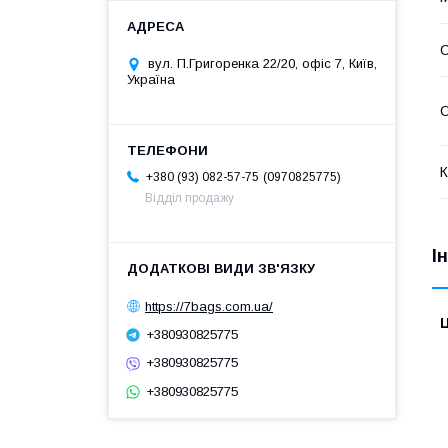
вул. П.Григоренка 22/20, офіс 7, Київ,
Україна
С
К
0970825775
+380 (93) 082-57-75
Відділ продажу
І
https://7bags.com.ua/
Ц
+380930825775
+380930825775
+380930825775