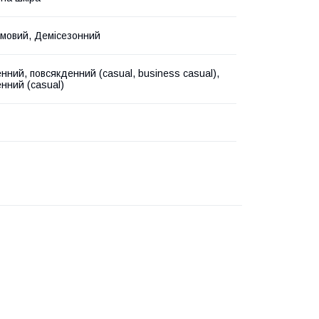
Зимовий, Демісезонний
нний, повсякденний (casual, business casual),
нний (casual)