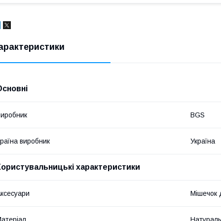
арактеристики
Основні
иробник
BGS
раїна виробник
Україна
Користувальницькі характеристики
ксесуари
Мішечок 
атеріал
Натураль