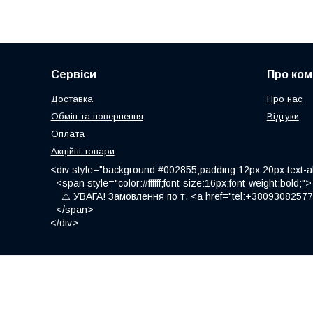
Сервіси
Про ком
Доставка
Про нас
Обмін та повернення
Відгуки
Оплата
Акційні товари
<div style="background:#002855;padding:12px 20px;text-al
<span style="color:#ffffff;font-size:16px;font-weight:bold;">
⚠️ УВАГА! Замовлення по т. <a href="tel:+380930825775
</span>
</div>