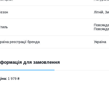
Сезон
Літній, 
Повсякде
тиль
Повсякде
раїна реєстрації бренда
Україна
нформація для замовлення
іна:
1 979 ₴