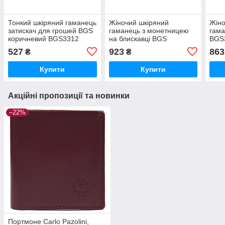
Тонкий шкіряний гаманець
Жіночий шкіряний
Жіно
затискач для грошей BGS
гаманець з монетницею
гама
коричневий BGS3312
на блискавці BGS
BGS
коричневий BGS3231
527
923
863
₴
₴
Купити
Купити
Акційні пропозиції та новинки
–22%
Портмоне Carlo Pazolini,