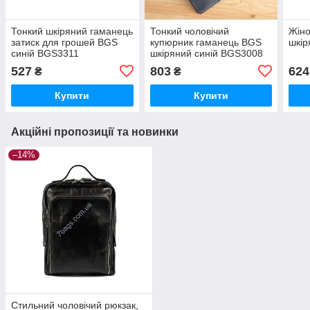
Тонкий шкіряний гаманець
Тонкий чоловічий
Жін
затиск для грошей BGS
купюрник гаманець BGS
шкір
синій BGS3311
шкіряний синій BGS3008
527
803
624
₴
₴
Купити
Купити
Акційні пропозиції та новинки
–14%
Стильний чоловічий рюкзак,