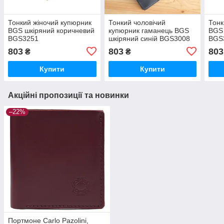
Тонкий жіночий купюрник
Тонкий чоловічий
Тонк
BGS шкіряний коричневий
купюрник гаманець BGS
BGS 
BGS3251
шкіряний синій BGS3008
BGS
803
803
803
₴
₴
Купити
Купити
Акційні пропозиції та новинки
–22%
Портмоне Carlo Pazolini,