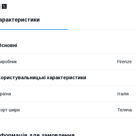
арактеристики
Основні
иробник
Firenze
Користувальницькі характеристики
раїна
Італія
орт шкіри
Теляча
нформація для замовлення