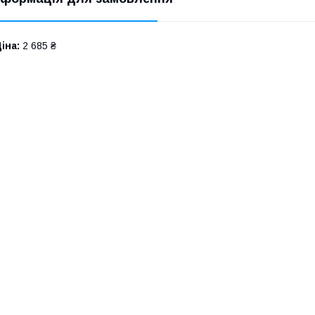
іна:
2 685 ₴