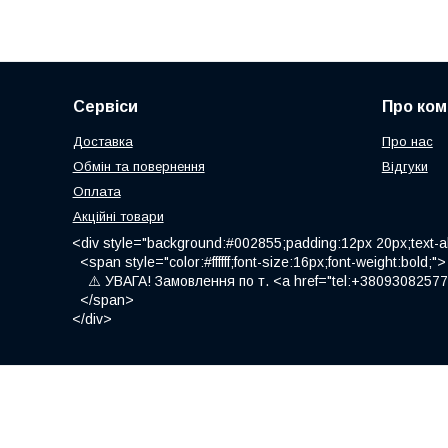
Сервіси
Про ком
Доставка
Про нас
Обмін та повернення
Відгуки
Оплата
Акційні товари
<div style="background:#002855;padding:12px 20px;text-al
<span style="color:#ffffff;font-size:16px;font-weight:bold;">
⚠️ УВАГА! Замовлення по т. <a href="tel:+380930825775
</span>
</div>