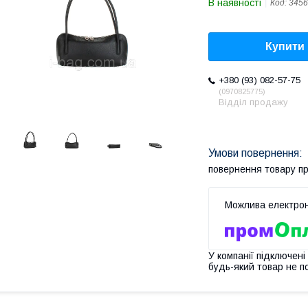
В наявності
Код:
3456
Купити
+380 (93) 082-57-75
0970825775
Відділ продажу
повернення товару п
У компанії підключені
будь-який товар не п