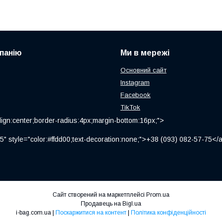
панію
Ми в мережі
Основний сайт
Instagram
Facebook
TikTok
ign:center;border-radius:4px;margin-bottom:16px;">
" style="color:#ffdd00;text-decoration:none;">+38 (093) 082-57-75
Сайт створений на маркетплейсі
Prom.ua
Продавець на Bigl.ua
i-bag.com.ua |
Поскаржитися на контент
|
Політика конфіденційності