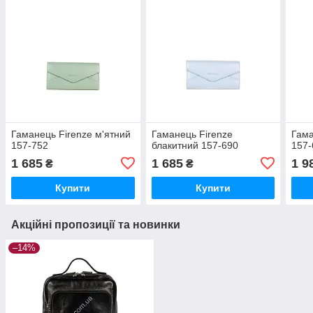
Гаманець Firenze м'ятний
Гаманець Firenze
Гама
157-752
блакитний 157-690
157-
1 685
1 685
1 9
₴
₴
Купити
Купити
Акційні пропозиції та новинки
–14%