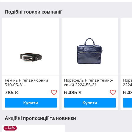
Подібні товари компанії
Ремінь Firenze чорний
Портфель Firenze темно-
Порт
510-05-31
синій 2224-56-31
2224
785
6 485
6 4
₴
₴
Купити
Купити
Акційні пропозиції та новинки
–14%