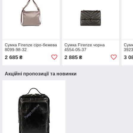
Сумка Firenze сіро-бежева
Сумка Firenze чорна
Сумк
8099-98-32
4554-05-37
3923
2 685
2 885
3 0
₴
₴
Акційні пропозиції та новинки