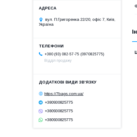
Ф
вул. П.Григоренка 22/20, офіс 7, Київ,
Україна
І
Ц
0970825775
+380 (93) 082-57-75
Відділ продажу
https://7bags.com.ua/
+380930825775
+380930825775
+380930825775