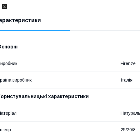
арактеристики
Основні
иробник
Firenze
раїна виробник
Італія
Користувальницькі характеристики
атеріал
Натураль
озмір
25/20/8