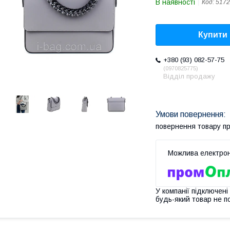
В наявності
Код:
5172
Купити
+380 (93) 082-57-75
0970825775
Відділ продажу
повернення товару п
У компанії підключені
будь-який товар не п