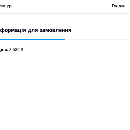
актура
Гладка
нформація для замовлення
іна:
3 585 ₴