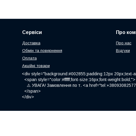
Сервіси
Про ком
Доставка
Про нас
Обмін та повернення
Відгуки
Оплата
Акційні товари
<div style="background:#002855;padding:12px 20px;text-al
<span style="color:#ffffff;font-size:16px;font-weight:bold;">
⚠️ УВАГА! Замовлення по т. <a href="tel:+380930825775
</span>
</div>