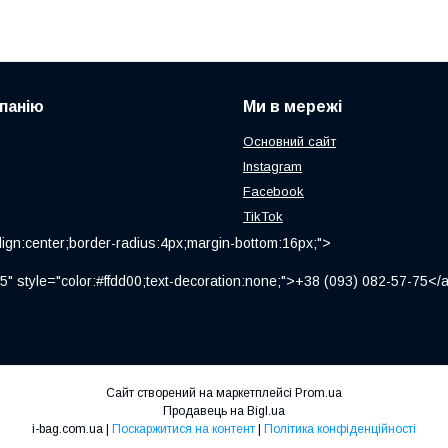
панію
Ми в мережі
Основний сайт
Instagram
Facebook
TikTok
ign:center;border-radius:4px;margin-bottom:16px;">
" style="color:#ffdd00;text-decoration:none;">+38 (093) 082-57-75
Сайт створений на маркетплейсі
Prom.ua
Продавець на Bigl.ua
i-bag.com.ua |
Поскаржитися на контент
|
Політика конфіденційності