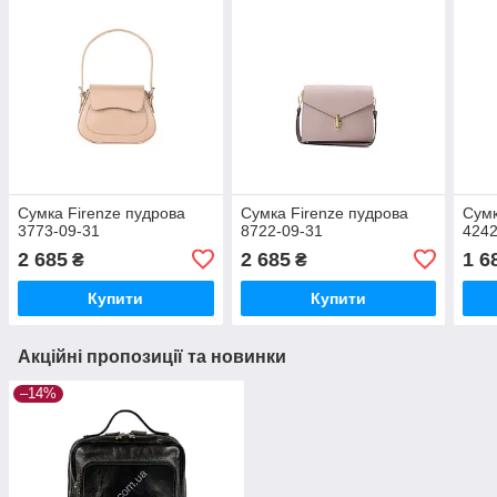
Сумка Firenze пудрова
Сумка Firenze пудрова
Сумк
3773-09-31
8722-09-31
4242
2 685
2 685
1 6
₴
₴
Купити
Купити
Акційні пропозиції та новинки
–14%