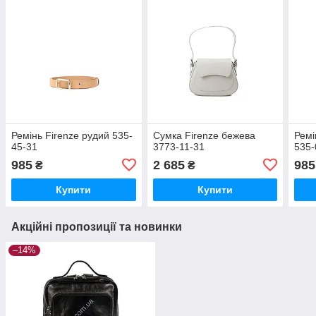
Ремінь Firenze рудий 535-
Сумка Firenze бежева
Ремі
45-31
3773-11-31
535-
985
2 685
985
₴
₴
Купити
Купити
Акційні пропозиції та новинки
–14%