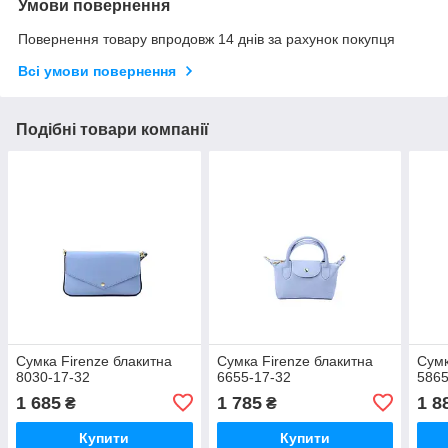
Умови повернення
Повернення товару впродовж 14 днів за рахунок покупця
Всі умови повернення
Подібні товари компанії
Сумка Firenze блакитна
Сумка Firenze блакитна
Сумк
8030-17-32
6655-17-32
5865
1 685
1 785
1 8
₴
₴
Купити
Купити