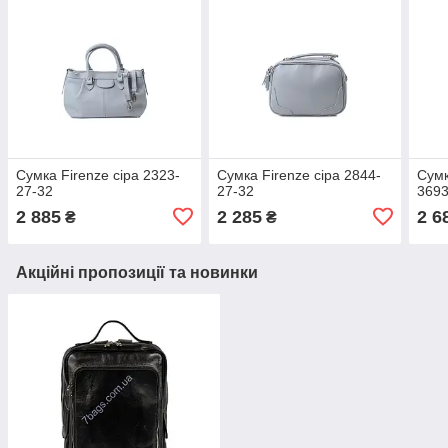
Сумка Firenze сіра 2323-
Сумка Firenze сіра 2844-
Сумк
27-32
27-32
3693
2 885
2 285
2 6
₴
₴
Акційні пропозиції та новинки