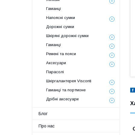
Гаманці
Напоясні сумки
Дорожні сумки
Шкіряні дорожні сумки
Гаманці
Ремені та пояси
Аксесуари
Парасолі
Шкіргалантерея Visconti
Гаманці та портмоне
Дрібні аксесуари
Х
Блог
Про нас