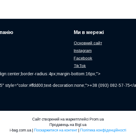
панію
Ми в мережі
Основний сайт
Instagram
Facebook
TikTok
ign:center;border-radius:4px;margin-bottom:16px;">
" style="color:#ffdd00;text-decoration:none;">+38 (093) 082-57-75
Сайт створений на маркетплейсі
Prom.ua
Продавець на Bigl.ua
i-bag.com.ua |
Поскаржитися на контент
|
Політика конфіденційності