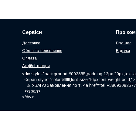
Сервіси
Про ком
Доставка
Про нас
Обмін та повернення
Відгуки
Оплата
Акційні товари
<div style="background:#002855;padding:12px 20px;text-al
<span style="color:#ffffff;font-size:16px;font-weight:bold;">
⚠️ УВАГА! Замовлення по т. <a href="tel:+380930825775
</span>
</div>