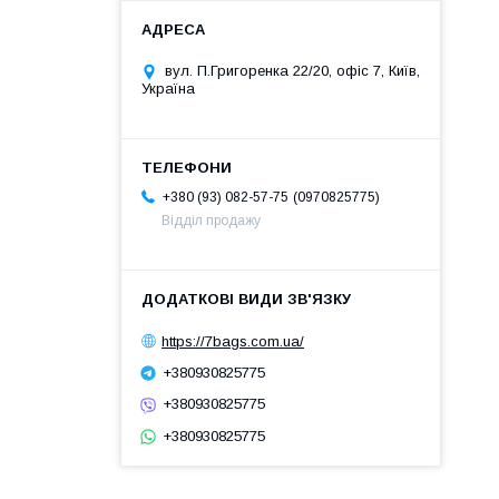
вул. П.Григоренка 22/20, офіс 7, Київ,
Україна
0970825775
+380 (93) 082-57-75
Відділ продажу
https://7bags.com.ua/
+380930825775
+380930825775
+380930825775