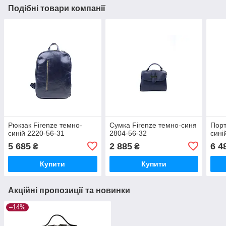
Подібні товари компанії
Рюкзак Firenze темно-
Сумка Firenze темно-синя
Порт
синій 2220-56-31
2804-56-32
сині
5 685
2 885
6 4
₴
₴
Купити
Купити
Акційні пропозиції та новинки
–14%