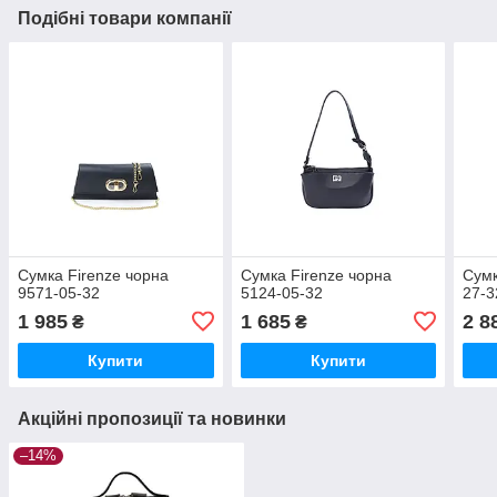
Подібні товари компанії
Сумка Firenze чорна
Сумка Firenze чорна
Сумк
9571-05-32
5124-05-32
27-3
1 985
1 685
2 8
₴
₴
Купити
Купити
Акційні пропозиції та новинки
–14%