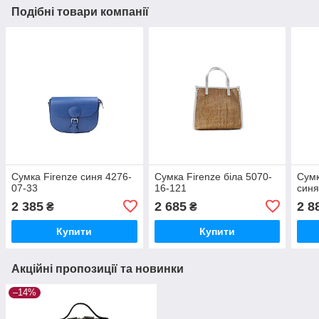
Подібні товари компанії
Сумка Firenze синя 4276-
Сумка Firenze біла 5070-
Сумк
07-33
16-121
синя
2 385
2 685
2 8
₴
₴
Купити
Купити
Акційні пропозиції та новинки
–14%