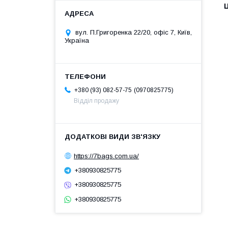
Ц
вул. П.Григоренка 22/20, офіс 7, Київ,
Україна
0970825775
+380 (93) 082-57-75
Відділ продажу
https://7bags.com.ua/
+380930825775
+380930825775
+380930825775