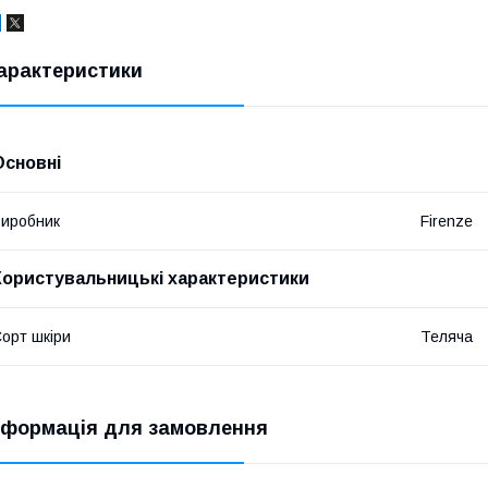
арактеристики
Основні
иробник
Firenze
Користувальницькі характеристики
орт шкіри
Теляча
нформація для замовлення