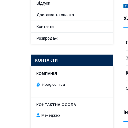
Відгуки
Доставка та оплата
Х
Контакти
Розпродаж
В
КОНТАКТИ
i-bag.com.ua
С
І
Менеджер