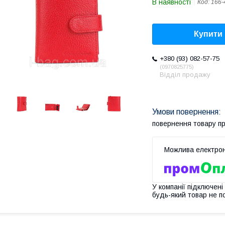
В наявності
Код:
166-
Купити
+380 (93) 082-57-75
0970825775
Відділ продажу
повернення товару п
У компанії підключені
будь-який товар не п