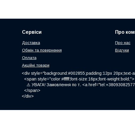
Сервіси
Про ком
Доставка
Про нас
Обмін та повернення
Відгуки
Оплата
Акційні товари
<div style="background:#002855;padding:12px 20px;text-al
<span style="color:#ffffff;font-size:16px;font-weight:bold;">
⚠️ УВАГА! Замовлення по т. <a href="tel:+380930825775
</span>
</div>