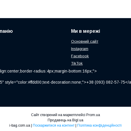
панію
Ми в мережі
Основний сайт
Instagram
Facebook
TikTok
ign:center;border-radius:4px;margin-bottom:16px;">
" style="color:#ffdd00;text-decoration:none;">+38 (093) 082-57-75
Сайт створений на маркетплейсі
Prom.ua
Продавець на Bigl.ua
i-bag.com.ua |
Поскаржитися на контент
|
Політика конфіденційності