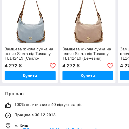
Замшева жіноча сумка на
Замшева жіноча сумка на
Замш
плече Sierra від Tuscany
плече Sierra від Tuscany
плеч
TL142419 (Світло-
TL142419 (Бежевий)
TL14
блакитний)
4 272
4 272
4 2
₴
₴
Купити
Купити
Про нас
100% позитивних з 40 відгуків за рік
Працює з 30.12.2013
м. Київ