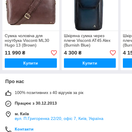
Сумка чоловіча для
Шкіряна сумка через
Шкір
ноутбука Visconti ML30
плече Visconti AT45 Alex
плеч
Hugo 13 (Brown)
(Burnish Blue)
(Bur
11 990
4 300
4 1
₴
₴
Купити
Купити
Про нас
100% позитивних з 40 відгуків за рік
Працює з 30.12.2013
м. Київ
вул. П.Григоренка 22/20, офіс 7, Київ, Україна
Контакти