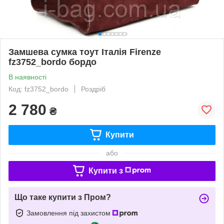
Замшева сумка тоут Італія Firenze
fz3752_bordo бордо
В наявності
Код: fz3752_bordo
Роздріб
2 780
₴
Купити
або
Купити з
Що таке купити з Пром?
Замовлення під захистом