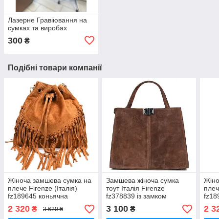
Лазерне Гравіювання на
сумках та виробах
300
₴
Подібні товари компанії
Жіноча замшева сумка на
Замшева жіноча сумка
Жіно
плече Firenze (Італія)
тоут Італія Firenze
плеч
fz189645 коньячна
fz378839 із замком
fz18
спереду
2 320
3 100
2 3
₴
₴
3 620 ₴