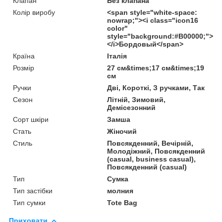
Клапан
Без клапана
Колір виробу
<span style="white-space:
nowrap;"><i class="icon16
color"
style="background:#B00000;">
</i>Бордовый</span>
Країна
Італія
Розмір
27 см&times;17 см&times;19
см
Ручки
Дві, Короткі, З ручками, Так
Сезон
Літній, Зимовий,
Демісезонний
Сорт шкіри
Замша
Стать
Жіночий
Стиль
Повсякденний, Вечірній,
Молодіжний, Повсякденний
(casual, business casual),
Повсякденний (casual)
Тип
Сумка
Тип застібки
молния
Тип сумки
Tote Bag
Приховати