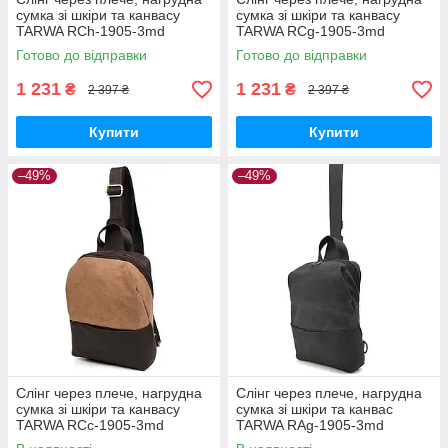
сумка зі шкіри та канвасу
сумка зі шкіри та канвасу
TARWA RCh-1905-3md
TARWA RCg-1905-3md
Готово до відправки
Готово до відправки
1 231
1 231
₴
₴
2 397 ₴
2 397 ₴
Купити
Купити
–49%
–49%
Слінг через плече, нагрудна
Слінг через плече, нагрудна
сумка зі шкіри та канвасу
сумка зі шкіри та канвас
TARWA RCc-1905-3md
TARWA RAg-1905-3md