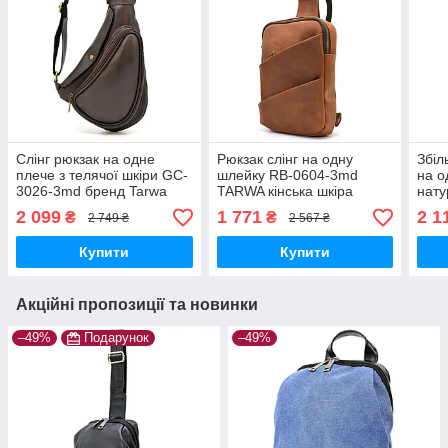
Слінг рюкзак на одне
Рюкзак слінг на одну
Збіл
плече з телячої шкіри GC-
шлейку RB-0604-3md
на о
3026-3md бренд Tarwa
TARWA кінська шкіра
нату
коричневий
Gov
2 099
1 771
2 1
₴
₴
2 749 ₴
2 567 ₴
Купити
Купити
Акційні пропозиції та новинки
–49%
Подарунок
–49%