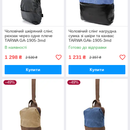
Чоловічий шкіряний слінг,
Чоловічий слінг нагрудна
рюкзак через одне плече
сумка зі шкіри та канвас
TARWA GA-1905-3md
TARWA GAk-1905-3md
В наявності
Готово до відправки
1 298
1 231
₴
₴
2 530 ₴
2 397 ₴
Купити
Купити
–49%
–49%