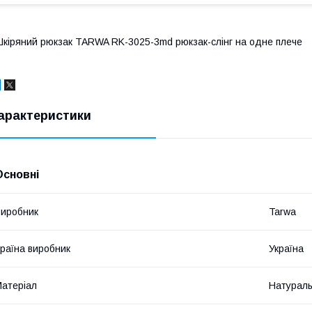
кіряний рюкзак TARWA RK-3025-3md рюкзак-слінг на одне плече
арактеристики
Основні
иробник
Tarwa
раїна виробник
Україна
атеріал
Натураль