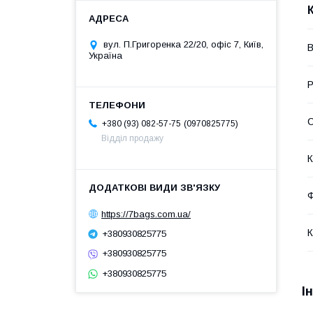
вул. П.Григоренка 22/20, офіс 7, Київ,
В
Україна
Р
С
0970825775
+380 (93) 082-57-75
Відділ продажу
К
Ф
https://7bags.com.ua/
К
+380930825775
+380930825775
+380930825775
І