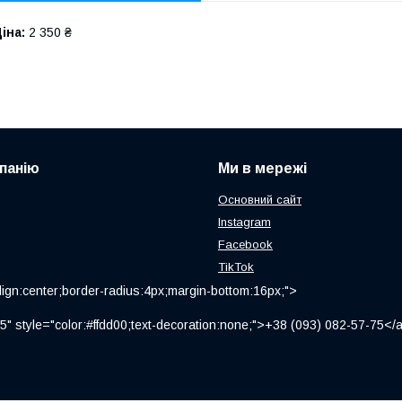
іна:
2 350 ₴
панію
Ми в мережі
Основний сайт
Instagram
Facebook
TikTok
ign:center;border-radius:4px;margin-bottom:16px;">
" style="color:#ffdd00;text-decoration:none;">+38 (093) 082-57-75