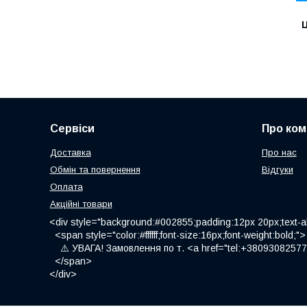
Ц
Сервіси
Про ком
Доставка
Про нас
Обмін та повернення
Відгуки
Оплата
Акційні товари
<div style="background:#002855;padding:12px 20px;text-al
<span style="color:#ffffff;font-size:16px;font-weight:bold;">
⚠️ УВАГА! Замовлення по т. <a href="tel:+380930825775
</span>
</div>