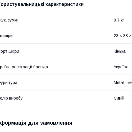
Користувальницькі характеристики
ага сумки
0.7 кг
озміри
23 × 38 ×
орт шкіри
Кінька
раїна реєстрації бренда
Україна
урнітура
Metal - м
олір виробу
Синій
нформація для замовлення