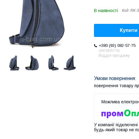
В наявності
Код:
RK-3
Купити
+380 (93) 082-57-75
0970825775
Відділ продажу
повернення товару п
У компанії підключені
будь-який товар не п